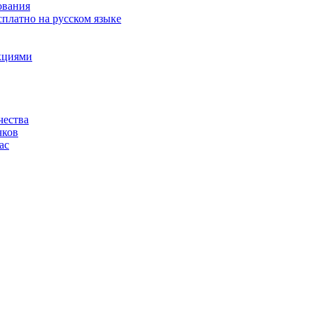
ования
сплатно на русском языке
акциями
чества
чков
ас