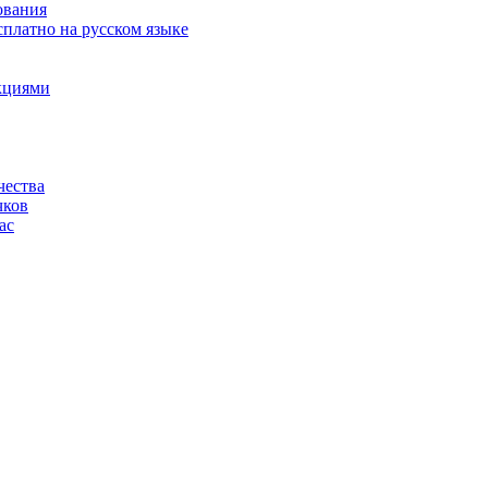
ования
сплатно на русском языке
акциями
чества
чков
ас