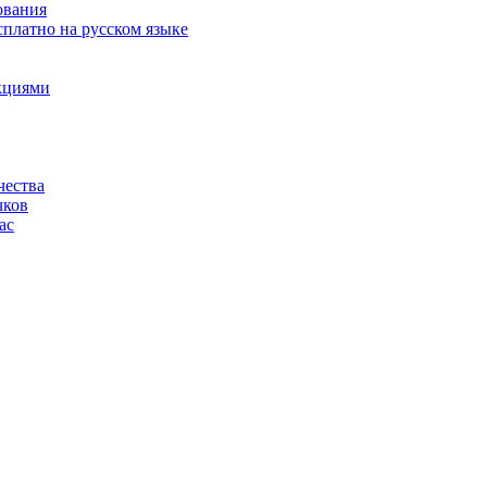
ования
сплатно на русском языке
акциями
чества
чков
ас