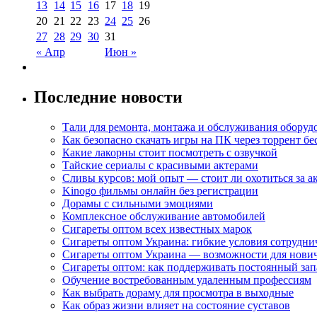
13
14
15
16
17
18
19
20
21
22
23
24
25
26
27
28
29
30
31
« Апр
Июн »
Последние новости
Тали для ремонта, монтажа и обслуживания оборуд
Как безопасно скачать игры на ПК через торрент бе
Какие лакорны стоит посмотреть с озвучкой
Тайские сериалы с красивыми актерами
Сливы курсов: мой опыт — стоит ли охотиться за 
Kinogo фильмы онлайн без регистрации
Дорамы с сильными эмоциями
Комплексное обслуживание автомобилей
Сигареты оптом всех известных марок
Сигареты оптом Украина: гибкие условия сотрудни
Сигареты оптом Украина — возможности для нови
Сигареты оптом: как поддерживать постоянный зап
Обучение востребованным удаленным профессиям
Как выбрать дораму для просмотра в выходные
Как образ жизни влияет на состояние суставов