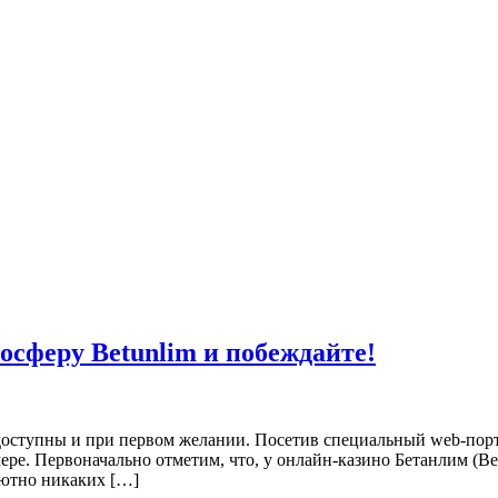
мосферу Betunlim и побеждайте!
 доступны и при первом желании. Посетив специальный web-порт
ере. Первоначально отметим, что, у онлайн-казино Бетанлим (Bet
лютно никаких […]