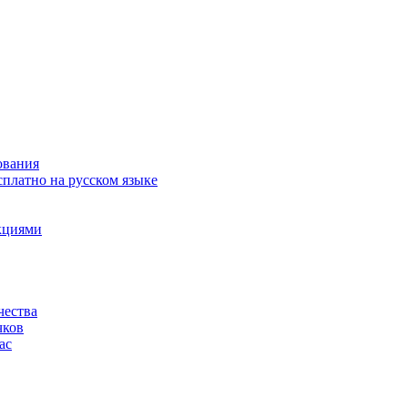
ования
сплатно на русском языке
акциями
чества
чков
ас