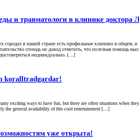
педы и травматологи в клинике доктора 
всех городах в нашей стране есть профильные клиники в общем, 
оятельство отнюдь не довод отметить, что полезная помощь вы
удостовериться индивидуально. […]
 koralltradgardar!
 many exciting ways to have fun, but there are often situations when the
ify the general availability of this cool entertainment […]
возможностям уже открыта!