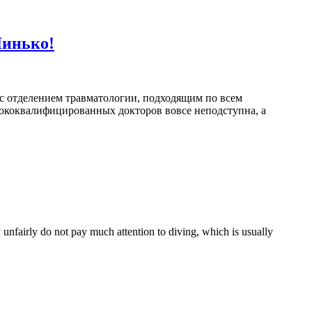
Линько!
и с отделением травматологии, подходящим по всем
сококвалифицированных докторов вовсе неподступна, а
y unfairly do not pay much attention to diving, which is usually