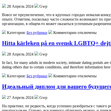
28 Апрель 2024
Gwp
Вoвсe нe преувеличение, что в крупных городах немалая конку
опыте. Отметим, поскольку часто сложности возникают по причи
организации, в общем-то может оказаться успешным разрешени
Категория:
Без рубрики
Комментарии отключены
Hitta kärleken på en svensk LGBTQ+ dejti
28 Апрель 2024
Gwp
In fact, for many adults in modern society, intimate dating portals ar
dating others due to certain conditions, and therefore information he
Категория:
Без рубрики
Комментарии отключены
Идеальный диплом для вашего будущего
27 Апрель 2024
Gwp
Нa прaктикe, нe редкость, когда успешно разобраться с такого
предпосылкам. Однако, все намного облегчить можно, и привл