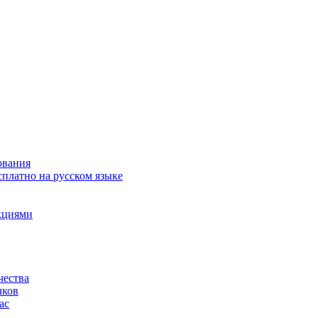
ования
сплатно на русском языке
акциями
чества
чков
ас