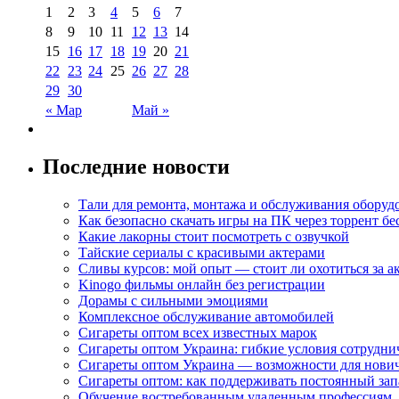
1
2
3
4
5
6
7
8
9
10
11
12
13
14
15
16
17
18
19
20
21
22
23
24
25
26
27
28
29
30
« Мар
Май »
Последние новости
Тали для ремонта, монтажа и обслуживания оборуд
Как безопасно скачать игры на ПК через торрент бе
Какие лакорны стоит посмотреть с озвучкой
Тайские сериалы с красивыми актерами
Сливы курсов: мой опыт — стоит ли охотиться за 
Kinogo фильмы онлайн без регистрации
Дорамы с сильными эмоциями
Комплексное обслуживание автомобилей
Сигареты оптом всех известных марок
Сигареты оптом Украина: гибкие условия сотрудни
Сигареты оптом Украина — возможности для нови
Сигареты оптом: как поддерживать постоянный зап
Обучение востребованным удаленным профессиям