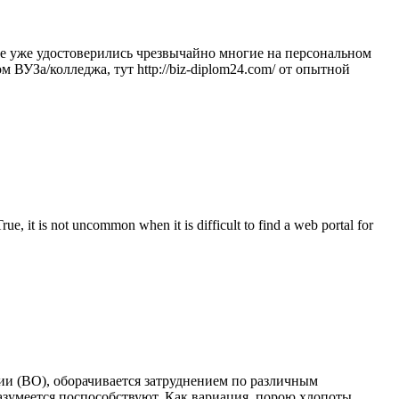
тве уже удостоверились чрезвычайно многие на персональном
ВУЗа/колледжа, тут http://biz-diplom24.com/ от опытной
ue, it is not uncommon when it is difficult to find a web portal for
ании (ВО), оборачивается затруднением по различным
азумеется поспособствуют. Как вариация, порою хлопоты