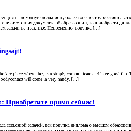
ренция на доходную должность, более того, в этом обстоятельс
не отсутствия документа об образовании, то приобрести диплом 
ем задачи на практике. Непременно, покупка […]
ngsajt!
e the key place where they can simply communicate and have good fun. Tr
re bodycontact will come in very handy. […]
: Приобретите прямо сейчас!
 рода серьезной задачей, как покупка диплома о высшем образов
екательные предложения по ссылке купить диплом ссср в этом р