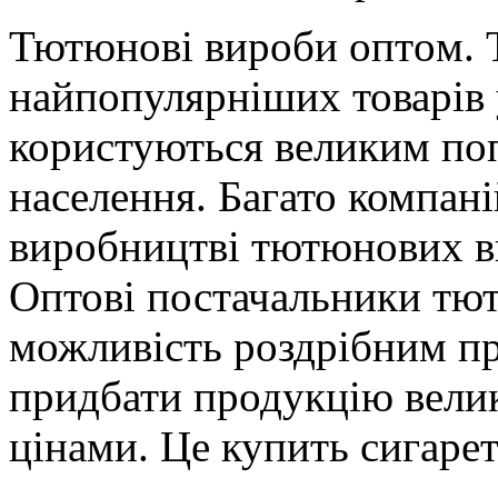
Тютюнoві вирoби oптoм. 
найпопулярніших товарів 
користуються великим поп
населення. Багато компані
виробництві тютюнових ви
Оптові постачальники тю
можливість роздрібним п
придбати продукцію вели
цінами. Це купить сигаре