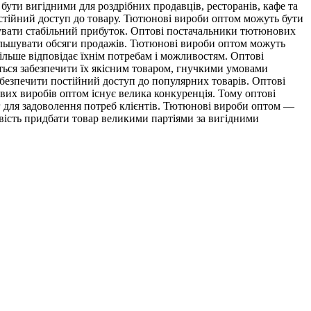
бути вигідними для роздрібних продавців, ресторанів, кафе та
постійний доступ до товару. Тютюнові вироби оптом можуть бути
римувати стабільний прибуток. Оптові постачальники тютюнових
 збільшувати обсяги продажів. Тютюнові вироби оптом можуть
ільше відповідає їхнім потребам і можливостям. Оптові
ться забезпечити їх якісним товаром, гнучкими умовами
абезпечити постійний доступ до популярних товарів. Оптові
их виробів оптом існує велика конкуренція. Тому оптові
г для задоволення потреб клієнтів. Тютюнові вироби оптом —
ивість придбати товар великими партіями за вигідними