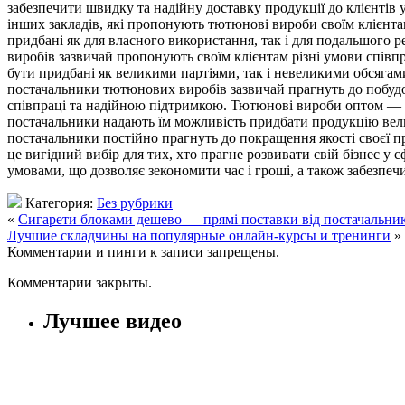
забезпечити швидку та надійну доставку продукції до клієнтів
інших закладів, які пропонують тютюнові вироби своїм клієнта
придбані як для власного використання, так і для подальшого 
виробів зазвичай пропонують своїм клієнтам різні умови співпр
бути придбані як великими партіями, так і невеликими обсягами
постачальники тютюнових виробів зазвичай прагнуть до побудо
співпраці та надійною підтримкою. Тютюнові вироби оптом — це
постачальники надають їм можливість придбати продукцію вели
постачальники постійно прагнуть до покращення якості своєї п
це вигідний вибір для тих, хто прагне розвивати свій бізнес 
умовами, що дозволяє зекономити час і гроші, а також забезпеч
Категория:
Без рубрики
«
Сигарети блоками дешево — прямі поставки від постачальни
Лучшие складчины на популярные онлайн-курсы и тренинги
»
Комментарии и пинги к записи запрещены.
Комментарии закрыты.
Лучшее видео