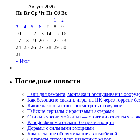
Август 2026
Пн
Вт
Ср
Чт
Пт
Сб
Вс
1
2
3
4
5
6
7
8
9
10
11
12
13
14
15
16
17
18
19
20
21
22
23
24
25
26
27
28
29
30
31
« Июл
Последние новости
Тали для ремонта, монтажа и обслуживания оборуд
Как безопасно скачать игры на ПК через торрент бе
Какие лакорны стоит посмотреть с озвучкой
Тайские сериалы с красивыми актерами
Сливы курсов: мой опыт — стоит ли охотиться за 
Kinogo фильмы онлайн без регистрации
Дорамы с сильными эмоциями
Комплексное обслуживание автомобилей
Сигареты оптом всех известных марок