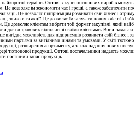
 у найкоротші терміни. Оптові закупи тютюнових виробів можуть 
м. Це дозволяє їм зекономити час і гроші, а також забезпечити 
реалізації. Це дозволяє підприємцям розвивати свій бізнес і от
аці, знижки та акції. Це дозволяє їм залучати нових клієнтів і
. Це дозволяє клієнтам вибрати той формат закупівлі, який найб
ви довгострокових відносин зі своїми клієнтами. Вони намагаю
 вигідна можливість для підприємців розвивати свій бізнес і з
кими партіями за вигідними цінами та умовами. У світі тютюнов
родукції, розширення асортименту, а також надання нових послу
у сфері тютюнової продукції. Оптові постачальники надають можл
ити постійний запас продукції.
ка