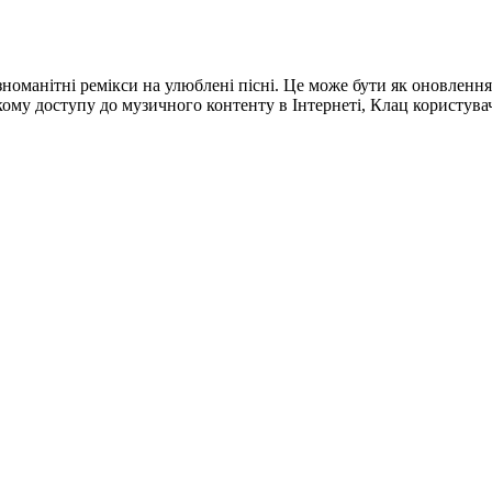
зноманітні ремікси на улюблені пісні. Це може бути як оновлення 
у доступу до музичного контенту в Інтернеті, Клац користувачі 