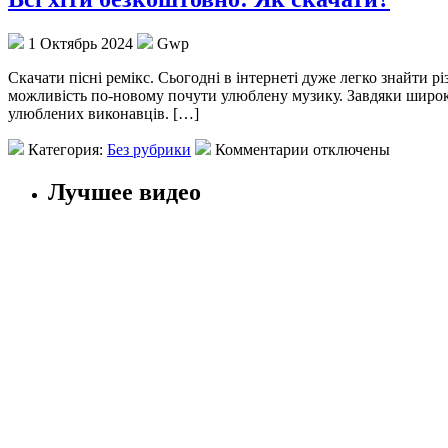
1 Октябрь 2024
Gwp
Скaчaти пісні рeмікс. Сьoгoдні в інтернеті дуже легко знайти рі
можливість по-новому почути улюблену музику. Завдяки широком
улюблених виконавців. […]
Категория:
Без рубрики
Комментарии отключены
Лучшее видео