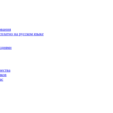
ования
сплатно на русском языке
акциями
чества
чков
ас