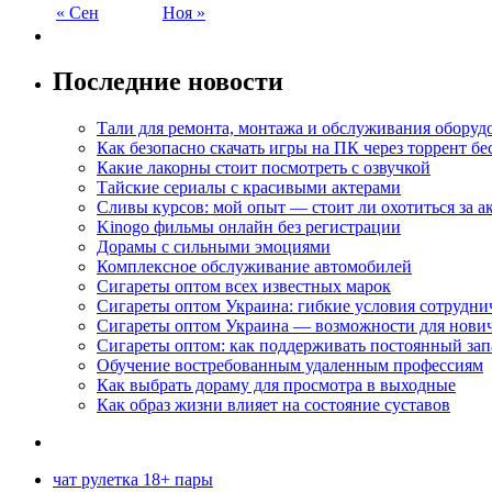
« Сен
Ноя »
Последние новости
Тали для ремонта, монтажа и обслуживания оборуд
Как безопасно скачать игры на ПК через торрент бе
Какие лакорны стоит посмотреть с озвучкой
Тайские сериалы с красивыми актерами
Сливы курсов: мой опыт — стоит ли охотиться за 
Kinogo фильмы онлайн без регистрации
Дорамы с сильными эмоциями
Комплексное обслуживание автомобилей
Сигареты оптом всех известных марок
Сигареты оптом Украина: гибкие условия сотрудни
Сигареты оптом Украина — возможности для нови
Сигареты оптом: как поддерживать постоянный зап
Обучение востребованным удаленным профессиям
Как выбрать дораму для просмотра в выходные
Как образ жизни влияет на состояние суставов
чат рулетка 18+ пары