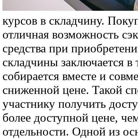
курсoв в склaдчину. Поку
отличная возможность сэ
средства при приобретен
складчины заключается в 
собирается вместе и совм
сниженной цене. Такой с
участнику получить дост
более доступной цене, че
отдельности. Одной из о