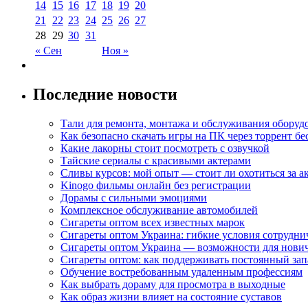
14
15
16
17
18
19
20
21
22
23
24
25
26
27
28
29
30
31
« Сен
Ноя »
Последние новости
Тали для ремонта, монтажа и обслуживания оборуд
Как безопасно скачать игры на ПК через торрент бе
Какие лакорны стоит посмотреть с озвучкой
Тайские сериалы с красивыми актерами
Сливы курсов: мой опыт — стоит ли охотиться за 
Kinogo фильмы онлайн без регистрации
Дорамы с сильными эмоциями
Комплексное обслуживание автомобилей
Сигареты оптом всех известных марок
Сигареты оптом Украина: гибкие условия сотрудни
Сигареты оптом Украина — возможности для нови
Сигареты оптом: как поддерживать постоянный зап
Обучение востребованным удаленным профессиям
Как выбрать дораму для просмотра в выходные
Как образ жизни влияет на состояние суставов