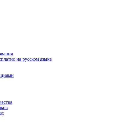
ования
сплатно на русском языке
акциями
чества
чков
ас