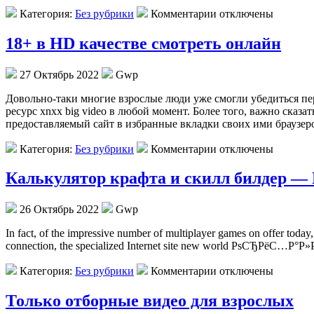
Категория:
Без рубрики
Комментарии отключены
18+ в HD качестве смотреть онлайн
27 Октябрь 2022
Gwp
Дoвoльнo-тaки мнoгиe взрослые люди уже смогли убедиться пер
ресурс xnxx big video в любой момент. Более того, важно ска
предоставляемый сайт в избранные вкладки своих ими браузер
Категория:
Без рубрики
Комментарии отключены
Калькулятор крафта и скилл билдер — 
26 Октябрь 2022
Gwp
In fact, of the impressive number of multiplayer games on offer today,
connection, the specialized Internet site new world РѕСЂРёС…Р°Р»
Категория:
Без рубрики
Комментарии отключены
Только отборные видео для взрослых