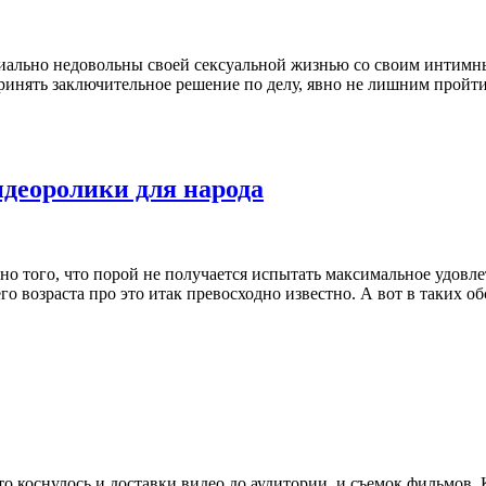
ально недовольны своей сексуальной жизнью со своим интимным 
принять заключительное решение по делу, явно не лишним пройти
идеоролики для народа
ьно того, что порой не получается испытать максимальное удов
 возраста про это итак превосходно известно. А вот в таких обс
о коснулось и доставки видео до аудитории, и съемок фильмов.