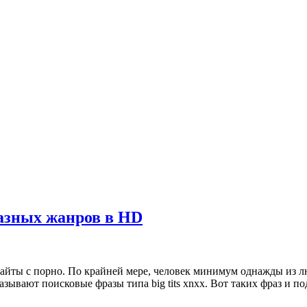
разных жанров в HD
сайты с порно. По крайней мере, человек минимум однажды из л
казывают поисковые фразы типа big tits xnxx. Вот таких фраз и п