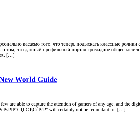
сонально касаемо того, что теперь подыскать классные ролики с
зать о том, что данный профильный портал громадное общее кол
ов, […]
New World Guide
 few are able to capture the attention of gamers of any age, and the digi
РєРѕРІР°СЏ СЂСѓРґР° will certainly not be redundant for […]