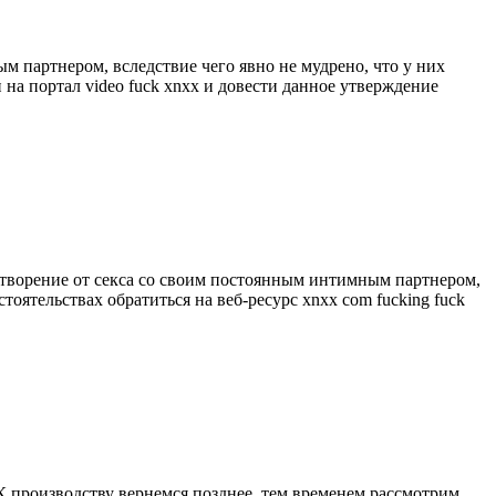
партнером, вследствие чего явно не мудрено, что у них
 на портал video fuck xnxx и довести данное утверждение
летворение от секса со своим постоянным интимным партнером,
тоятельствах обратиться на веб-ресурс xnxx com fucking fuck
 К производству вернемся позднее, тем временем рассмотрим