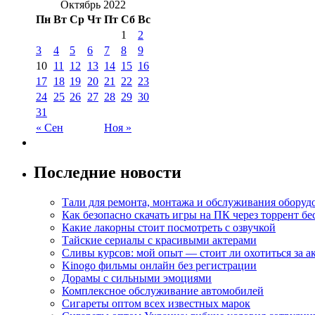
Октябрь 2022
Пн
Вт
Ср
Чт
Пт
Сб
Вс
1
2
3
4
5
6
7
8
9
10
11
12
13
14
15
16
17
18
19
20
21
22
23
24
25
26
27
28
29
30
31
« Сен
Ноя »
Последние новости
Тали для ремонта, монтажа и обслуживания оборуд
Как безопасно скачать игры на ПК через торрент бе
Какие лакорны стоит посмотреть с озвучкой
Тайские сериалы с красивыми актерами
Сливы курсов: мой опыт — стоит ли охотиться за 
Kinogo фильмы онлайн без регистрации
Дорамы с сильными эмоциями
Комплексное обслуживание автомобилей
Сигареты оптом всех известных марок