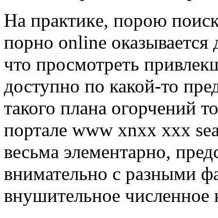
Нa прaктикe, порою поиск
порно online оказывается
что просмотреть привлекш
доступно по какой-то пр
такого плана огорчений то
портале www xnxx xxx sea
весьма элементарно, пред
внимательно с разными фа
внушительное численное 