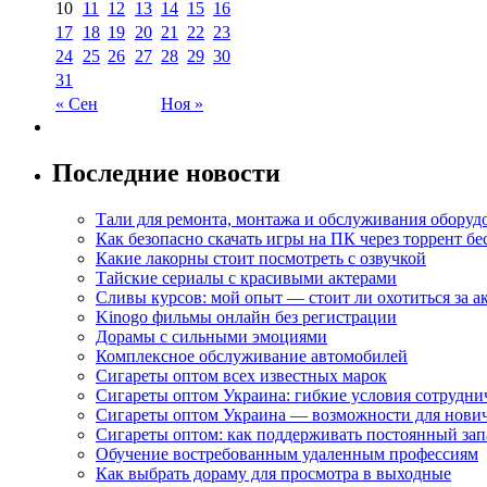
10
11
12
13
14
15
16
17
18
19
20
21
22
23
24
25
26
27
28
29
30
31
« Сен
Ноя »
Последние новости
Тали для ремонта, монтажа и обслуживания оборуд
Как безопасно скачать игры на ПК через торрент бе
Какие лакорны стоит посмотреть с озвучкой
Тайские сериалы с красивыми актерами
Сливы курсов: мой опыт — стоит ли охотиться за 
Kinogo фильмы онлайн без регистрации
Дорамы с сильными эмоциями
Комплексное обслуживание автомобилей
Сигареты оптом всех известных марок
Сигареты оптом Украина: гибкие условия сотрудни
Сигареты оптом Украина — возможности для нови
Сигареты оптом: как поддерживать постоянный зап
Обучение востребованным удаленным профессиям
Как выбрать дораму для просмотра в выходные