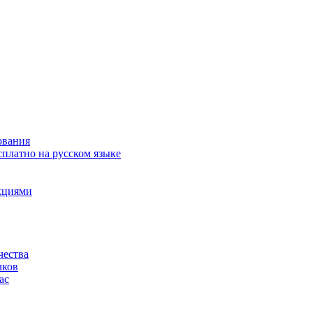
ования
сплатно на русском языке
акциями
чества
чков
ас