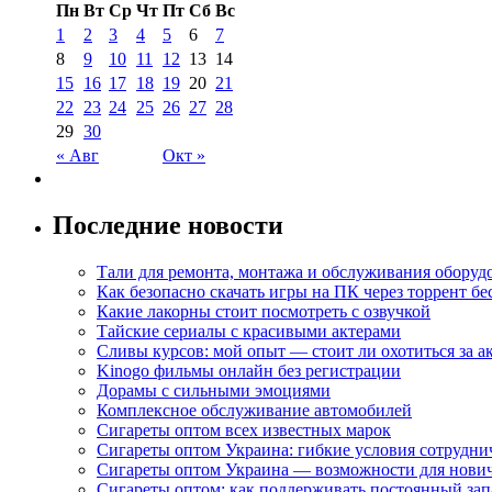
Пн
Вт
Ср
Чт
Пт
Сб
Вс
1
2
3
4
5
6
7
8
9
10
11
12
13
14
15
16
17
18
19
20
21
22
23
24
25
26
27
28
29
30
« Авг
Окт »
Последние новости
Тали для ремонта, монтажа и обслуживания оборуд
Как безопасно скачать игры на ПК через торрент бе
Какие лакорны стоит посмотреть с озвучкой
Тайские сериалы с красивыми актерами
Сливы курсов: мой опыт — стоит ли охотиться за 
Kinogo фильмы онлайн без регистрации
Дорамы с сильными эмоциями
Комплексное обслуживание автомобилей
Сигареты оптом всех известных марок
Сигареты оптом Украина: гибкие условия сотрудни
Сигареты оптом Украина — возможности для нови
Сигареты оптом: как поддерживать постоянный зап