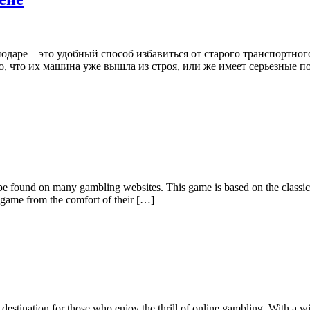
аре – это удобный способ избавиться от старого транспортного
, что их машина уже вышла из строя, или же имеет серьезные п
n be found on many gambling websites. This game is based on the class
e game from the comfort of their […]
stination for those who enjoy the thrill of online gambling. With a wid