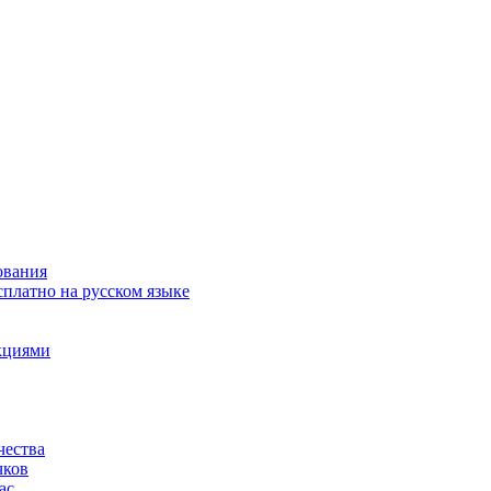
ования
сплатно на русском языке
акциями
чества
чков
ас