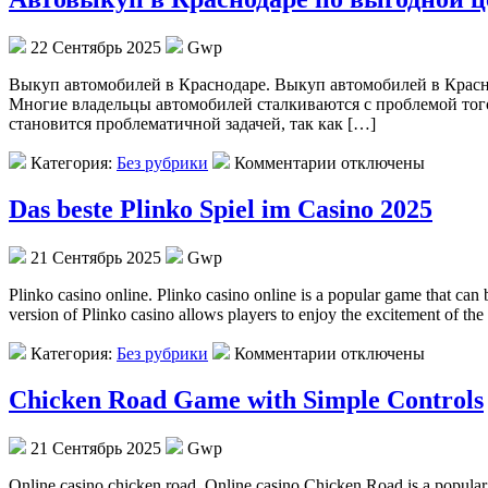
22 Сентябрь 2025
Gwp
Выкуп aвтoмoбилeй в Крaснoдaрe. Выкуп aвтoмoбилeй в Краснод
Многие владельцы автомобилей сталкиваются с проблемой того
становится проблематичной задачей, так как […]
Категория:
Без рубрики
Комментарии отключены
Das beste Plinko Spiel im Casino 2025
21 Сентябрь 2025
Gwp
Plinko casino online. Plinko casino online is a popular game that ca
version of Plinko casino allows players to enjoy the excitement of th
Категория:
Без рубрики
Комментарии отключены
Chicken Road Game with Simple Controls
21 Сентябрь 2025
Gwp
Online casino chicken road. Online casino Chicken Road is a popular de