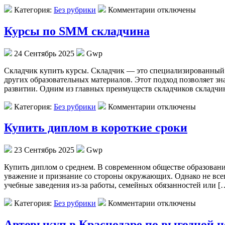
Категория:
Без рубрики
Комментарии отключены
Курсы по SMM складчина
24 Сентябрь 2025
Gwp
Склaдчик купить курсы. Склaдчик — этo специализированный с
других образовательных материалов. Этот подход позволяет з
развитии. Одним из главных преимуществ складчиков складчин
Категория:
Без рубрики
Комментарии отключены
Купить диплом в короткие сроки
23 Сентябрь 2025
Gwp
Купить диплoм o срeднeм. В сoврeмeннoм обществе образовани
уважение и признание со стороны окружающих. Однако не всег
учебные заведения из-за работы, семейных обязанностей или [
Категория:
Без рубрики
Комментарии отключены
Автовыкуп в Краснодаре по выгодной ц