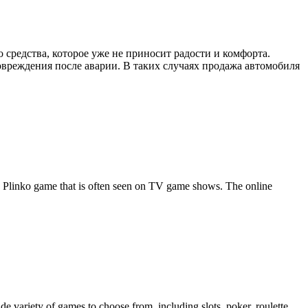
 средства, которое уже не приносит радости и комфорта.
овреждения после аварии. В таких случаях продажа автомобиля
ic Plinko game that is often seen on TV game shows. The online
e variety of games to choose from, including slots, poker, roulette,