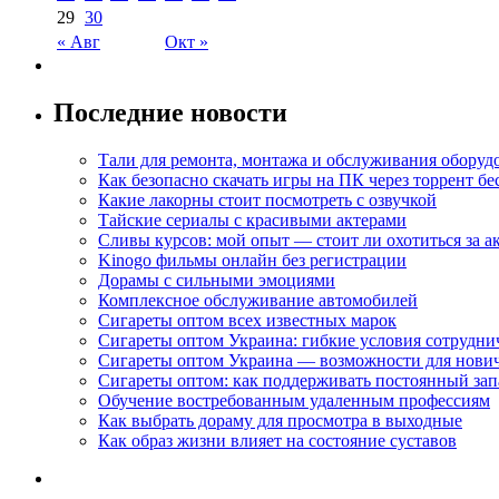
29
30
« Авг
Окт »
Последние новости
Тали для ремонта, монтажа и обслуживания оборуд
Как безопасно скачать игры на ПК через торрент бе
Какие лакорны стоит посмотреть с озвучкой
Тайские сериалы с красивыми актерами
Сливы курсов: мой опыт — стоит ли охотиться за 
Kinogo фильмы онлайн без регистрации
Дорамы с сильными эмоциями
Комплексное обслуживание автомобилей
Сигареты оптом всех известных марок
Сигареты оптом Украина: гибкие условия сотрудни
Сигареты оптом Украина — возможности для нови
Сигареты оптом: как поддерживать постоянный зап
Обучение востребованным удаленным профессиям
Как выбрать дораму для просмотра в выходные
Как образ жизни влияет на состояние суставов