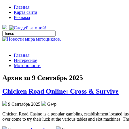
Главная
Карта сайта
Реклама
Главная
Интересное
Мотоновости
Архив за 9 Сентябрь 2025
Chicken Road Online: Cross & Survive
9 Сентябрь 2025
Gwp
Chicken Road Casino is a popular gambling establishment located just o
over come to try their luck at the various tables and slot machines. Th