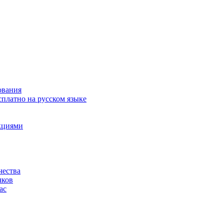
ования
сплатно на русском языке
акциями
чества
чков
ас