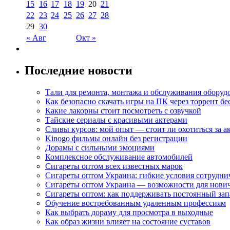
15
16
17
18
19
20
21
22
23
24
25
26
27
28
29
30
« Авг
Окт »
Последние новости
Тали для ремонта, монтажа и обслуживания оборуд
Как безопасно скачать игры на ПК через торрент бе
Какие лакорны стоит посмотреть с озвучкой
Тайские сериалы с красивыми актерами
Сливы курсов: мой опыт — стоит ли охотиться за 
Kinogo фильмы онлайн без регистрации
Дорамы с сильными эмоциями
Комплексное обслуживание автомобилей
Сигареты оптом всех известных марок
Сигареты оптом Украина: гибкие условия сотрудни
Сигареты оптом Украина — возможности для нови
Сигареты оптом: как поддерживать постоянный зап
Обучение востребованным удаленным профессиям
Как выбрать дораму для просмотра в выходные
Как образ жизни влияет на состояние суставов