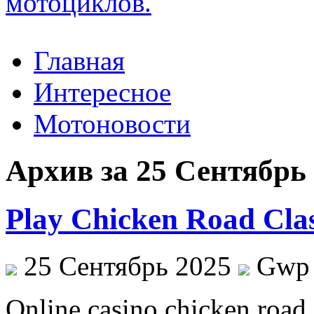
Главная
Интересное
Мотоновости
Архив за 25 Сентябрь
Play Chicken Road Clas
25 Сентябрь 2025
Gwp
Online casino chicken road