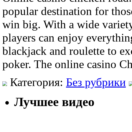
popular destination for thos
win big. With a wide variet
players can enjoy everythin
blackjack and roulette to e
poker. The online casino 
Категория:
Без рубрики
Лучшее видео