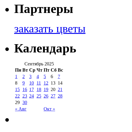
Партнеры
заказать цветы
Календарь
Сентябрь 2025
Пн
Вт
Ср
Чт
Пт
Сб
Вс
1
2
3
4
5
6
7
8
9
10
11
12
13
14
15
16
17
18
19
20
21
22
23
24
25
26
27
28
29
30
« Авг
Окт »