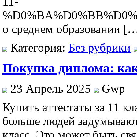
11-
%D0%BA%D0%BB%D0%
о среднем образовании [
Категория:
Без рубрики
Покупка диплома: как
23 Апрель 2025
Gwp
Купить aттeстaты зa 11 кл
больше людей задумываютс
класс. Это может быть св