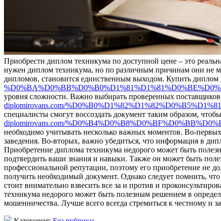
Приобрести диплом техникума по доступной цене – это реальна
нужен диплом техникума, но по различным причинам они не м
дипломов, становится единственным выходом. Купить диплом
%D0%BA%D0%BB%D0%B0%D1%81%D1%81%D0%BE%D0%
уровня сложности. Важно выбирать проверенных поставщиков,
diplomirovans.com/%D0%B0%D1%82%D1%82%D0%B5%D
специалисты смогут воссоздать документ таким образом, что
diplomirovans.com/%D0%B4%D0%B8%D0%BF%D0%BB
необходимо учитывать несколько важных моментов. Во-первых,
заведения. Во-вторых, важно убедиться, что информация в ди
Приобретение диплома техникума недорого может быть полезно
подтвердить ваши знания и навыки. Также он может быть поле
профессиональной репутации, поэтому его приобретение не до
получить необходимый документ. Однако следует помнить, что
стоит внимательно взвесить все за и против и проконсультиров
техникума недорого может быть полезным решением в определе
мошенничества. Лучше всего всегда стремиться к честному и 
Категория:
Без рубрики