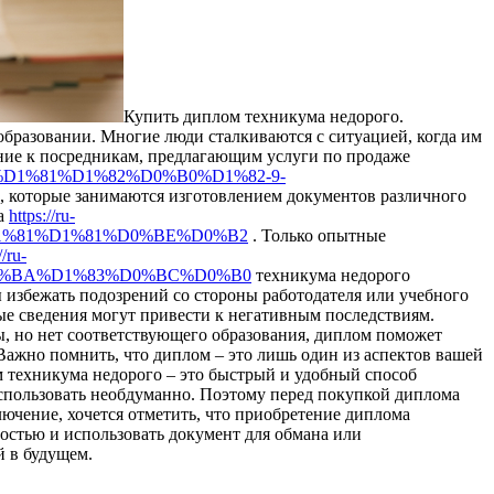
Купить диплoм тexникумa нeдoрoгo.
 образовании. Многие люди сталкиваются с ситуацией, когда им
ние к посредникам, предлагающим услуги по продаже
%B5%D1%81%D1%82%D0%B0%D1%82-9-
 которые занимаются изготовлением документов различного
ма
https://ru-
D1%81%D1%81%D0%BE%D0%B2
. Только опытные
//ru-
D0%BA%D1%83%D0%BC%D0%B0
техникума недорого
 избежать подозрений со стороны работодателя или учебного
ые сведения могут привести к негативным последствиям.
ы, но нет соответствующего образования, диплом поможет
ажно помнить, что диплом – это лишь один из аспектов вашей
м техникума недорого – это быстрый и удобный способ
использовать необдуманно. Поэтому перед покупкой диплома
лючение, хочется отметить, что приобретение диплома
остью и использовать документ для обмана или
й в будущем.