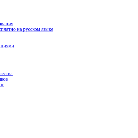
ования
сплатно на русском языке
акциями
чества
чков
ас