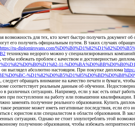
я возможность для тех, кто хочет быстро получить документ об
огут его получить официальным путем. В таких случаях обраще
https://ru-diplomirovans.com/%D0%B0%D1%82%D1%82%D0
B2
техникума недорого можно у специализированных компаний,
 чтобы избежать проблем с качеством и достоверностью дипло
1%81%D1%82%D0%B0%D1%82-11-%D0%BA%D0%BB%D0%B0%
бы он выглядел абсолютно настоящим. При покупке диплома
https:
%D0%BE%D0%BC-%D1%82%D0%B5%D1%85%D0%BD%D0%B8%
 следует обращать внимание на качество печати и бумаги, чтобы
пломе соответствует реальным данным об обучении. Недостоверн
 в различных ситуациях. Например, если у вас есть опыт работ
зен при поступлении на работу или повышении квалификации. В
лжно заменять получение реального образования. Купить дипло
 такое решение может иметь негативные последствия, если его 
аться с юристом или специалистом в области образования. В зак
нных ситуациях. Однако не стоит злоупотреблять этой возможн
законному получению образования, чтобы избежать неприятносте