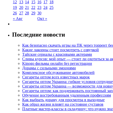
12
13
14
15
16
17
18
19
20
21
22
23
24
25
26
27
28
29
30
« Авг
Окт »
Последние новости
Как безопасно скачать игры на ПК через торрент бе
Какие лакорны стоит посмотреть с озвучкой
Тайские сериалы с красивыми актерами
Сливы курсов: мой опыт — стоит ли охотиться за 
Kinogo фильмы онлайн без регистрации
Дорамы с сильными эмоциями
Комплексное обслуживание автомобилей
Сигареты оптом всех известных марок
Сигареты оптом Украина: гибкие условия сотрудни
Сигареты оптом Украина — возможности для нови
Сигареты оптом: как поддерживать постоянный зап
Обучение востребованным удаленным профессиям
Как выбрать дораму для просмотра в выходные
Как образ жизни влияет на состояние суставов
Платные мастер-классы в складчину: что нужно зна