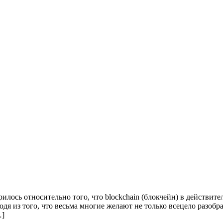
лось относительно того, что blockchain (блокчейн) в действит
дя из того, что весьма многие желают не только всецело разобрат
…]