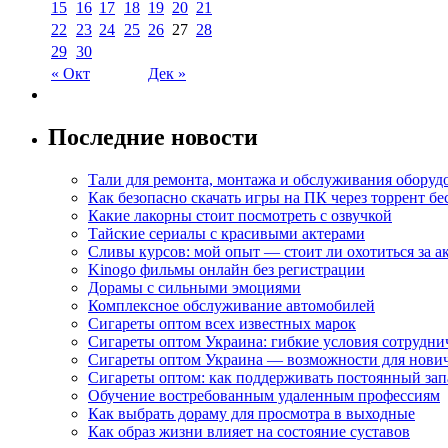
15
16
17
18
19
20
21
22
23
24
25
26
27
28
29
30
« Окт
Дек »
Последние новости
Тали для ремонта, монтажа и обслуживания оборуд
Как безопасно скачать игры на ПК через торрент бе
Какие лакорны стоит посмотреть с озвучкой
Тайские сериалы с красивыми актерами
Сливы курсов: мой опыт — стоит ли охотиться за 
Kinogo фильмы онлайн без регистрации
Дорамы с сильными эмоциями
Комплексное обслуживание автомобилей
Сигареты оптом всех известных марок
Сигареты оптом Украина: гибкие условия сотрудни
Сигареты оптом Украина — возможности для нови
Сигареты оптом: как поддерживать постоянный зап
Обучение востребованным удаленным профессиям
Как выбрать дораму для просмотра в выходные
Как образ жизни влияет на состояние суставов