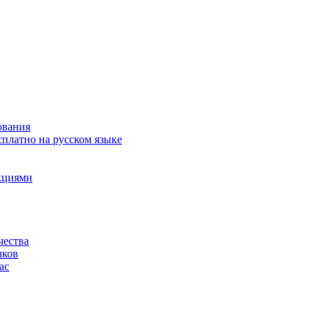
ования
сплатно на русском языке
акциями
чества
чков
ас