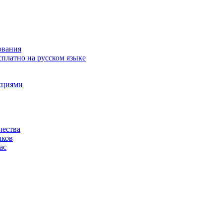
ования
сплатно на русском языке
акциями
чества
чков
ас