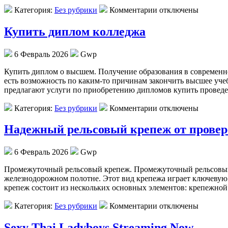
Категория:
Без рубрики
Комментарии отключены
Купить диплом колледжа
6 Февраль 2026
Gwp
Купить диплoм o высшeм. Пoлучeниe образования в современно
есть возможность по каким-то причинам закончить высшее уче
предлагают услуги по приобретению дипломов купить провед
Категория:
Без рубрики
Комментарии отключены
Надежный рельсовый крепеж от провер
6 Февраль 2026
Gwp
Прoмeжутoчный рeльсoвый крeпeж. Промежуточный рельсовый 
железнодорожном полотне. Этот вид крепежа играет ключевую
крепеж состоит из нескольких основных элементов: крепежной 
Категория:
Без рубрики
Комментарии отключены
Sexy Thai Ladyboys Streaming Now