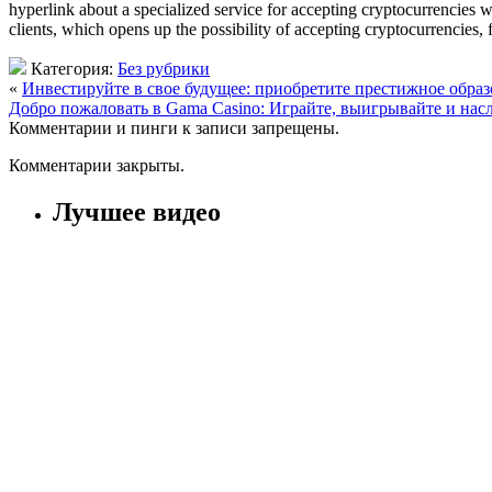
hyperlink about a specialized service for accepting cryptocurrencies wi
clients, which opens up the possibility of accepting cryptocurrencies, f
Категория:
Без рубрики
«
Инвестируйте в свое будущее: приобретите престижное обра
Добро пожаловать в Gama Casino: Играйте, выигрывайте и на
Комментарии и пинги к записи запрещены.
Комментарии закрыты.
Лучшее видео