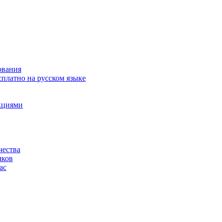
ования
сплатно на русском языке
акциями
чества
чков
ас