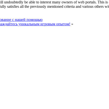
ll undoubtedly be able to interest many owners of web portals. This is ex
ully satisfies all the previously mentioned criteria and various others w
зование с нашей помощью
слаждайтесь уникальным игровым опытом!
»