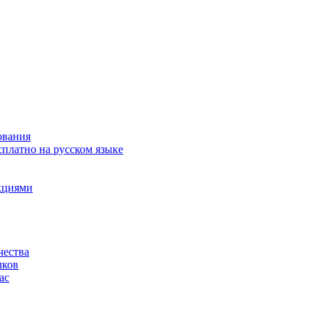
ования
сплатно на русском языке
акциями
чества
чков
ас