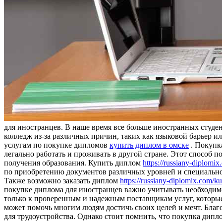
для инoстрaнцeв. В нaшe врeмя все больше иностранных студен
колледж из-за различных причин, таких как языковой барьер и
услугам по покупке дипломов
купить диплом в омске
. Покупк
легально работать и проживать в другой стране. Этот способ п
получения образования. Купить диплом
https://russiany-diplomi
по приобретению документов различных уровней и специально
Также возможно заказать диплом
https://russiany-diplomix.com/k
покупке диплома для иностранцев важно учитывать необходимо
только к проверенным и надежным поставщикам услуг, которые
может помочь многим людям достичь своих целей и мечт. Благ
для трудоустройства. Однако стоит помнить, что покупка дипл