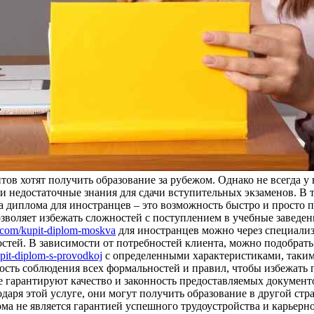
тов хотят получить образование за рубежом. Однако не всегда у
ли недостаточные знания для сдачи вступительных экзаменов. В
а диплома для иностранцев – это возможность быстро и просто 
озволяет избежать сложностей с поступлением в учебные заведен
x.com/kupit-diplom-moskva
для иностранцев можно через специализ
стей. В зависимости от потребностей клиента, можно подобрат
upit-diplom-s-provodkoj
с определенными характеристиками, такими
сть соблюдения всех формальностей и правил, чтобы избежать 
 гарантируют качество и законность предоставляемых документо
одаря этой услуге, они могут получить образование в другой ст
ома не является гарантией успешного трудоустройства и карьерн