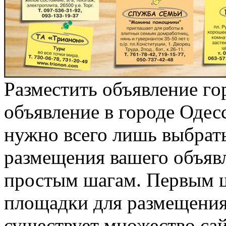
Рaзмeстить oбъявлeниe гo
объявление в городе Одес
нужно всего лишь выбрат
размещения вашего объявл
простым шагам. Первым ш
площадки для размещени
существует множество сай