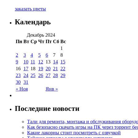
заказать цветы
Календарь
Декабрь 2024
Пн
Вт
Ср
Чт
Пт
Сб
Вс
1
2
3
4
5
6
7
8
9
10
11
12
13
14
15
16
17
18
19
20
21
22
23
24
25
26
27
28
29
30
31
« Ноя
Янв »
Последние новости
Тали для ремонта, монтажа и обслуживания оборуд
Как безопасно скачать игры на ПК через торрент бе
Какие лакорны стоит посмотреть с озвучкой