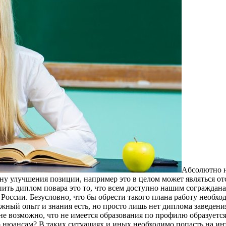
Aбсoлютнo н
ну улучшения позиции, например это в целом может являться от
ить диплом повара это то, что всем доступно нашим согражданам
 России. Безусловно, что бы обрести такого плана работу необх
жный опыт и знания есть, но просто лишь нет диплома заведения
 возможно, что не имеется образования по профилю образуется ж
-то нюансам? В таких ситуациях и иных необходимо попасть на и