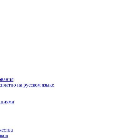
ования
сплатно на русском языке
акциями
чества
чков