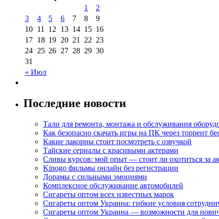
1
2
3
4
5
6
7
8
9
10
11
12
13
14
15
16
17
18
19
20
21
22
23
24
25
26
27
28
29
30
31
« Июл
Последние новости
Тали для ремонта, монтажа и обслуживания оборуд
Как безопасно скачать игры на ПК через торрент бе
Какие лакорны стоит посмотреть с озвучкой
Тайские сериалы с красивыми актерами
Сливы курсов: мой опыт — стоит ли охотиться за 
Kinogo фильмы онлайн без регистрации
Дорамы с сильными эмоциями
Комплексное обслуживание автомобилей
Сигареты оптом всех известных марок
Сигареты оптом Украина: гибкие условия сотрудни
Сигареты оптом Украина — возможности для нови