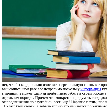
нет, что бы кардинально изменить персональную жизнь в сторо
вышеописанном разе все исправимо поскольку
информация
куп
в принципе может удачная прибыльная работа в своем городе в
отдельном порядке. Причем что конкретно придумать когда дол
от продвижения по служебной лестнице? Наравне с этим, вполне
11 класс был утерян, а добыть копию это не удается по каким