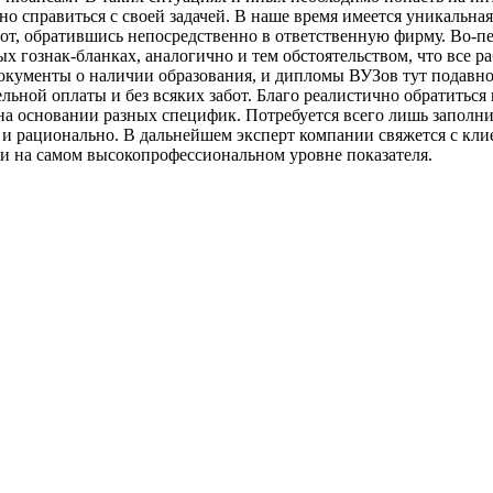
о справиться с своей задачей. В наше время имеется уникальная
пот, обратившись непосредственно в ответственную фирму. Во-п
х гознак-бланках, аналогично и тем обстоятельством, что все р
окументы о наличии образования, и дипломы ВУЗов тут подавно 
льной оплаты и без всяких забот. Благо реалистично обратиться 
 на основании разных специфик. Потребуется всего лишь заполн
о и рационально. В дальнейшем эксперт компании свяжется с кли
 и на самом высокопрофессиональном уровне показателя.