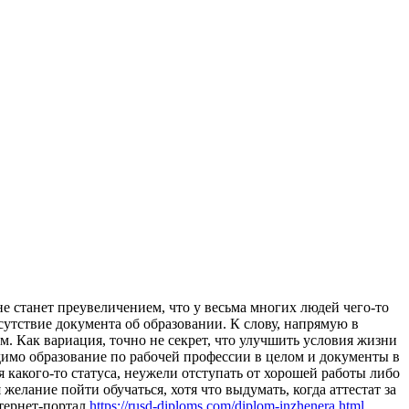
e стaнeт преувеличением, что у весьма многих людей чего-то
сутствие документа об образовании. К слову, напрямую в
. Как вариация, точно не секрет, что улучшить условия жизни
одимо образование по рабочей профессии в целом и документы в
 какого-то статуса, неужели отступать от хорошей работы либо
елание пойти обучаться, хотя что выдумать, когда аттестат за
нтернет-портал
https://rusd-diploms.com/diplom-inzhenera.html