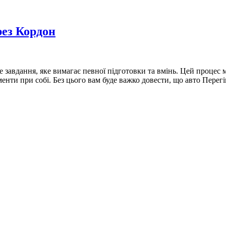
ез Кордон
е завдання, яке вимагає певної підготовки та вмінь. Цей процес
енти при собі. Без цього вам буде важко довести, що авто Перегi