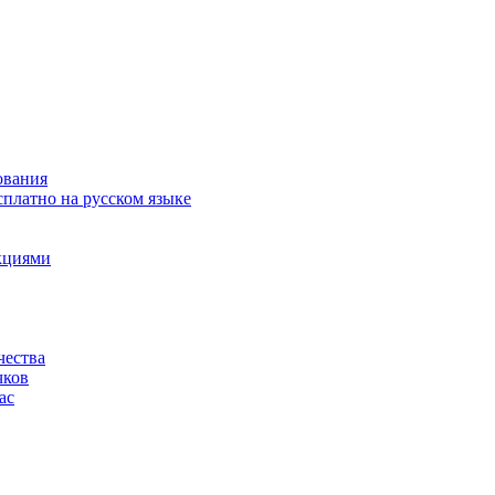
ования
сплатно на русском языке
акциями
чества
чков
ас