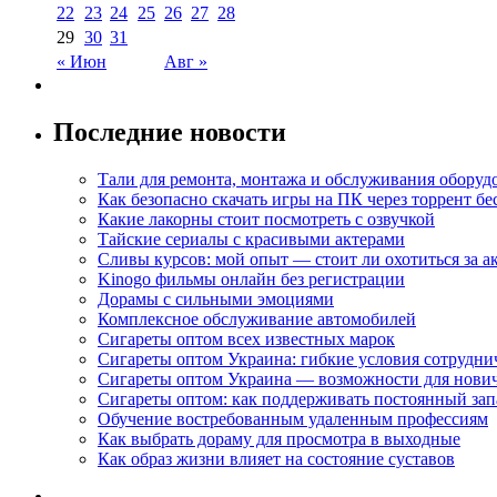
22
23
24
25
26
27
28
29
30
31
« Июн
Авг »
Последние новости
Тали для ремонта, монтажа и обслуживания оборуд
Как безопасно скачать игры на ПК через торрент бе
Какие лакорны стоит посмотреть с озвучкой
Тайские сериалы с красивыми актерами
Сливы курсов: мой опыт — стоит ли охотиться за 
Kinogo фильмы онлайн без регистрации
Дорамы с сильными эмоциями
Комплексное обслуживание автомобилей
Сигареты оптом всех известных марок
Сигареты оптом Украина: гибкие условия сотрудни
Сигареты оптом Украина — возможности для нови
Сигареты оптом: как поддерживать постоянный зап
Обучение востребованным удаленным профессиям
Как выбрать дораму для просмотра в выходные
Как образ жизни влияет на состояние суставов