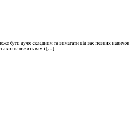
 може бути дуже складним та вимагати від вас певних навичок.
н авто належить вам і […]