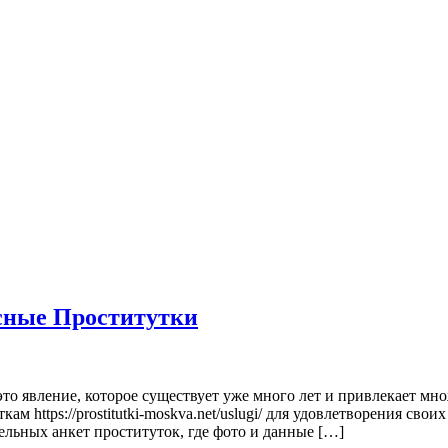
сные Проститутки
 явление, которое существует уже много лет и привлекает множ
м https://prostitutki-moskva.net/uslugi/ для удовлетворения сво
ельных анкет проституток, где фото и данные […]