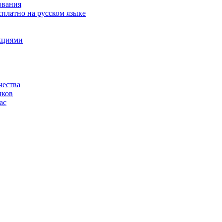
ования
сплатно на русском языке
акциями
чества
чков
ас