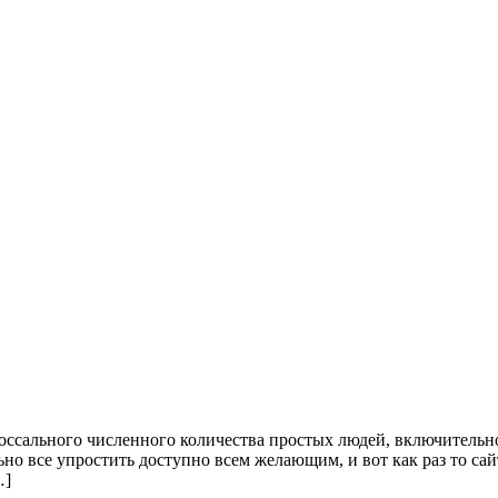
олоссального численного количества простых людей, включительн
но все упростить доступно всем желающим, и вот как раз то сайт
…]