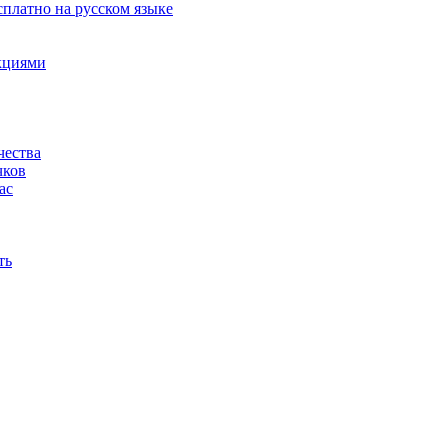
сплатно на русском языке
акциями
чества
чков
ас
ть