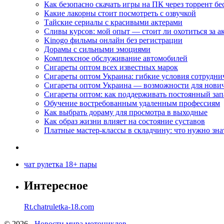
Как безопасно скачать игры на ПК через торрент бе
Какие лакорны стоит посмотреть с озвучкой
Тайские сериалы с красивыми актерами
Сливы курсов: мой опыт — стоит ли охотиться за 
Kinogo фильмы онлайн без регистрации
Дорамы с сильными эмоциями
Комплексное обслуживание автомобилей
Сигареты оптом всех известных марок
Сигареты оптом Украина: гибкие условия сотрудни
Сигареты оптом Украина — возможности для нови
Сигареты оптом: как поддерживать постоянный зап
Обучение востребованным удаленным профессиям
Как выбрать дораму для просмотра в выходные
Как образ жизни влияет на состояние суставов
Платные мастер-классы в складчину: что нужно зна
чат рулетка 18+ пары
Интересное
Rt.chatruletka-18.com
© 2026 -
Новости мира мотоциклов.
-