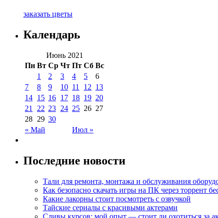
заказать цветы
Календарь
Июнь 2021
Пн
Вт
Ср
Чт
Пт
Сб
Вс
1
2
3
4
5
6
7
8
9
10
11
12
13
14
15
16
17
18
19
20
21
22
23
24
25
26
27
28
29
30
« Май
Июл »
Последние новости
Тали для ремонта, монтажа и обслуживания оборуд
Как безопасно скачать игры на ПК через торрент бе
Какие лакорны стоит посмотреть с озвучкой
Тайские сериалы с красивыми актерами
Сливы курсов: мой опыт — стоит ли охотиться за 