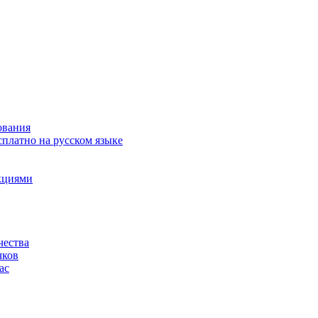
ования
сплатно на русском языке
акциями
чества
чков
ас