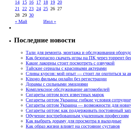
14
15
16
17
18
19
20
21
22
23
24
25
26
27
28
29
30
« Май
Июл »
Последние новости
Тали для ремонта, монтажа и обслуживания оборуд
Как безопасно скачать игры на ПК через торрент бе
Какие лакорны стоит посмотреть с озвучкой
Тайские сериалы с красивыми актерами
Сливы курсов: мой опыт — стоит ли охотиться за 
Kinogo фильмы онлайн без регистрации
Дорамы с сильными эмоциями
Комплексное обслуживание автомобилей
Сигареты оптом всех известных марок
Сигареты оптом Украина: гибкие условия сотрудни
Сигареты оптом Украина — возможности для нови
Сигареты оптом: как поддерживать постоянный зап
Обучение востребованным удаленным профессиям
Как выбрать дораму для просмотра в выходные
Как образ жизни влияет на состояние суставов