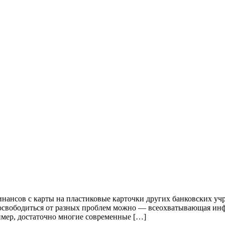
финансов с карты на пластиковые карточки других банковских у
освободиться от разных проблем можно — всеохватывающая инфо
имер, достаточно многие современные […]