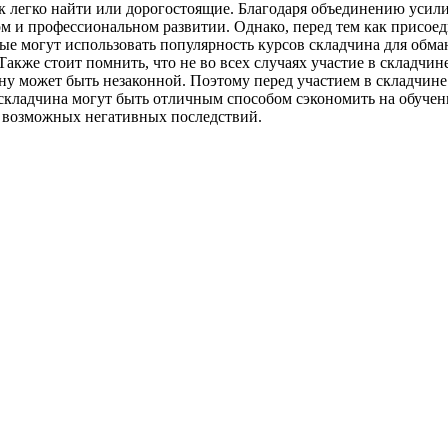
так легко найти или дорогостоящие. Благодаря объединению усил
 и профессиональном развитии. Однако, перед тем как присоеди
рые могут использовать популярность курсов складчина для обм
акже стоит помнить, что не во всех случаях участие в складчи
у может быть незаконной. Поэтому перед участием в складчине с
 складчина могут быть отличным способом сэкономить на обуче
 возможных негативных последствий.