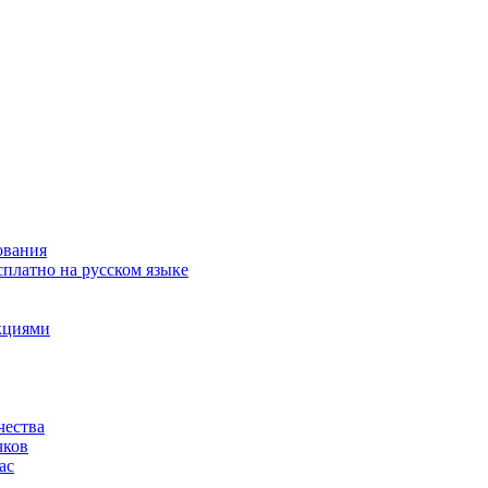
ования
сплатно на русском языке
акциями
чества
чков
ас