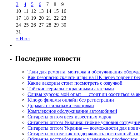
3
4
5
6
7
8
9
10
11
12
13
14
15
16
17
18
19
20
21
22
23
24
25
26
27
28
29
30
31
« Июл
Последние новости
Тали для ремонта, монтажа и обслуживания оборуд
Как безопасно скачать игры на ПК через торрент бе
Какие лакорны стоит посмотреть с озвучкой
Тайские сериалы с красивыми актерами
Сливы курсов: мой опыт — стоит ли охотиться за 
Kinogo фильмы онлайн без регистрации
Дорамы с сильными эмоциями
Комплексное обслуживание автомобилей
Сигареты оптом всех известных марок
Сигареты оптом Украина: гибкие условия сотрудни
Сигареты оптом Украина — возможности для нови
Сигареты оптом: как поддерживать постоянный зап
Обучение востребованным удаленным профессиям