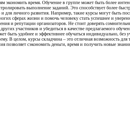
дям экономить время. Обучение в группе может быть более инт
нтролировать выполнение заданий. Это способствует более быст
но и для личного развития. Например, такие курсы могут быть п
ногих сферах жизни и помочь человеку стать успешнее и уверенн
чения и репутации организаторов. Не стоит доверять сомнител
угих участников и убедиться в качестве предлагаемого обучени
ет быть удобнее и эффективнее обучаться индивидуально, без у
му. В целом, курсы складчина – это отличная возможность для т
ия позволяет сэкономить деньги, время и получить новые знан