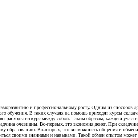
 саморазвитию и профессиональному росту. Одним из способов д
кого обучения. В таких случаях на помощь приходят курсы склад
лят расходы на курс между собой. Таким образом, каждый участн
дчина очевидны. Во-первых, это экономия денег. При складчине
ному образованию. Во-вторых, это возможность общения и обме
елиться своими знаниями и навыками. Такой обмен опытом може