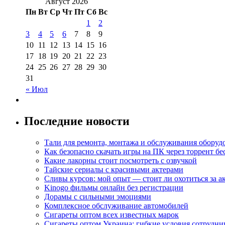
Август 2026
Пн
Вт
Ср
Чт
Пт
Сб
Вс
1
2
3
4
5
6
7
8
9
10
11
12
13
14
15
16
17
18
19
20
21
22
23
24
25
26
27
28
29
30
31
« Июл
Последние новости
Тали для ремонта, монтажа и обслуживания оборуд
Как безопасно скачать игры на ПК через торрент бе
Какие лакорны стоит посмотреть с озвучкой
Тайские сериалы с красивыми актерами
Сливы курсов: мой опыт — стоит ли охотиться за 
Kinogo фильмы онлайн без регистрации
Дорамы с сильными эмоциями
Комплексное обслуживание автомобилей
Сигареты оптом всех известных марок
Сигареты оптом Украина: гибкие условия сотрудни