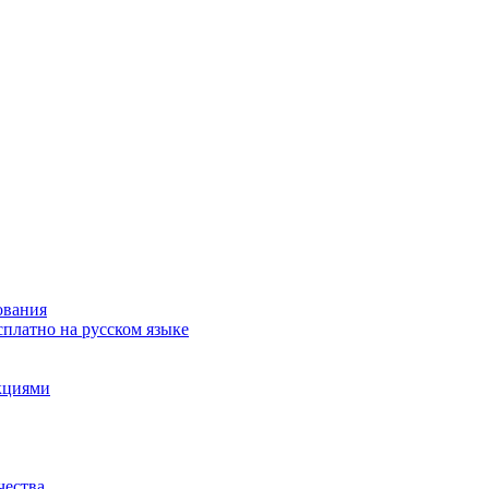
ования
сплатно на русском языке
акциями
чества