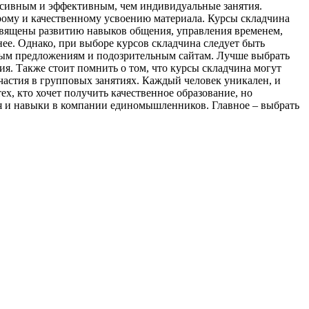
енсивным и эффективным, чем индивидуальные занятия.
рому и качественному усвоению материала. Курсы складчина
освящены развитию навыков общения, управления временем,
ее. Однако, при выборе курсов складчина следует быть
ьным предложениям и подозрительным сайтам. Лучше выбрать
я. Также стоит помнить о том, что курсы складчина могут
частия в групповых занятиях. Каждый человек уникален, и
ех, кто хочет получить качественное образование, но
ия и навыки в компании единомышленников. Главное – выбрать