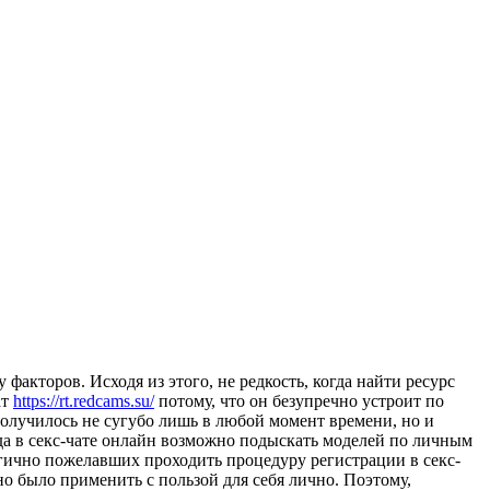
факторов. Исходя из этого, не редкость, когда найти ресурс
ат
https://rt.redcams.su/
потому, что он безупречно устроит по
получилось не сугубо лишь в любой момент времени, но и
да в секс-чате онлайн возможно подыскать моделей по личным
огично пожелавших проходить процедуру регистрации в секс-
о было применить с пользой для себя лично. Поэтому,