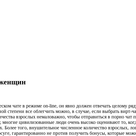
 женщин
ом чате в режиме on-line, он явно должен отвечать целому ряду 
ой степени все облегчить можно, в случае, если выбрать вирт-ч
ичества взрослых немаловажно, чтобы отправиться в порно чат 
, многие цивилизованные люди очень высоко оценивают то, ког
х. Более того, внушительное численное количество взрослых, л
осуге, гарантированно не против получить бонусы, которые можн