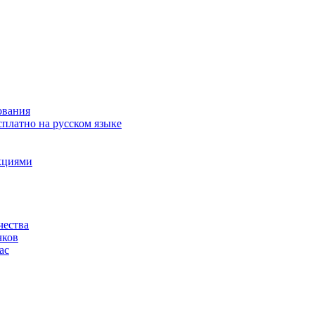
ования
сплатно на русском языке
акциями
чества
чков
ас