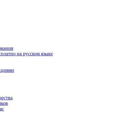
ования
сплатно на русском языке
акциями
чества
чков
ас