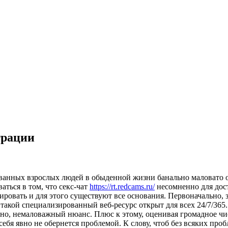
трации
нных взрослых людей в обыденной жизни банально маловато общ
аться в том, что секс-чат
https://rt.redcams.ru/
несомненно для дост
овать и для этого существуют все основания. Первоначально, за
 такой специализированный веб-ресурс открыт для всех 24/7/365.
вно, немаловажный нюанс. Плюс к этому, оценивая громадное чи
ь себя явно не обернется проблемой. К слову, чтоб без всяких п