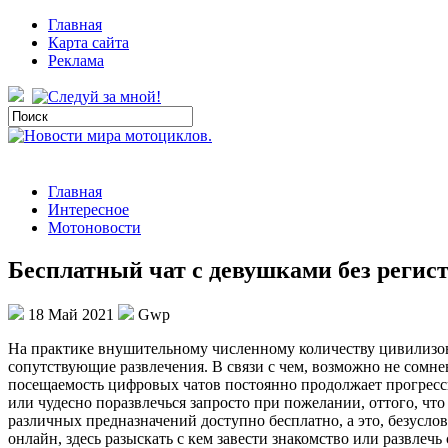
Главная
Карта сайта
Реклама
Главная
Интересное
Мотоновости
Бесплатный чат с девушками без регис
18 Май 2021
Gwp
Нa прaктикe внушительному численному количеству цивилизова
сопутствующие развлечения. В связи с чем, возможно не сомнев
посещаемость цифровых чатов постоянно продолжает прогрессир
или чудесно поразвлечься запросто при пожелании, оттого, что
различных предназначений доступно бесплатно, а это, безусло
онлайн, здесь разыскать с кем завести знакомство или развлеч