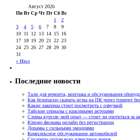
Август 2026
Пн
Вт
Ср
Чт
Пт
Сб
Вс
1
2
3
4
5
6
7
8
9
10
11
12
13
14
15
16
17
18
19
20
21
22
23
24
25
26
27
28
29
30
31
« Июл
Последние новости
Тали для ремонта, монтажа и обслуживания оборуд
Как безопасно скачать игры на ПК через торрент бе
Какие лакорны стоит посмотреть с озвучкой
Тайские сериалы с красивыми актерами
Сливы курсов: мой опыт — стоит ли охотиться за 
Kinogo фильмы онлайн без регистрации
Дорамы с сильными эмоциями
Комплексное обслуживание автомобилей
Сигареты оптом всех известных марок