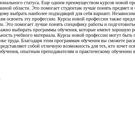
ионального статуса. Еще одним преимуществом курсов новой пр
нной области. Это помогает студентам лучше понять предмет и
му выбрать наиболее подходящий для себя вариант. Независимо о
вам освоить эту профессию. Курсы новой профессии также предл
и. Это помогает лучше понять специфику работы и подготовить
 Важно выбирать программы обучения, которые имеют хорошую р
ность учебного материала. Курсы новой профессии могут быть п
нке труда. Благодаря этим программам обучения вы сможете ра
представляют собой отличную возможность для тех, кто хочет ос
обучения, опытным преподавателям и практическому обучению 
»