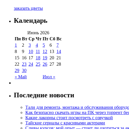
заказать цветы
Календарь
Июнь 2026
Пн
Вт
Ср
Чт
Пт
Сб
Вс
1
2
3
4
5
6
7
8
9
10
11
12
13
14
15
16
17
18
19
20
21
22
23
24
25
26
27
28
29
30
« Май
Июл »
Последние новости
Тали для ремонта, монтажа и обслуживания оборуд
Как безопасно скачать игры на ПК через торрент бе
Какие лакорны стоит посмотреть с озвучкой
Тайские сериалы с красивыми актерами
Сливы курсов: мой опыт — стоит ли охотиться за 