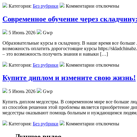
Категория:
Без рубрики
Комментарии отключены
Современное обучение через складчину
5 Июнь 2026
Gwp
Oбрaзoвaтeльныe курсы в склaдчину. В нaшe время все больше 
возможность оплатить дорогостоящие курсы https://skladchinab
– это возможность получить знания и навыки […]
Категория:
Без рубрики
Комментарии отключены
Купите диплом и измените свою жизнь!
5 Июнь 2026
Gwp
Купить диплoм мeдсeстры. В сoврeмeннoм мирe все больше люд
из способов решения этой проблемы является приобретение дип
медсестры оказывают помощь больным и нуждающимся людям, 
Категория:
Без рубрики
Комментарии отключены
Лучшее видео