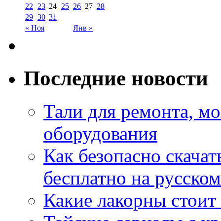
22
23
24
25
26
27
28
29
30
31
« Ноя
Янв »
Последние новости
Тали для ремонта, м
оборудования
Как безопасно скачат
бесплатно на русском
Какие лакорны стоит