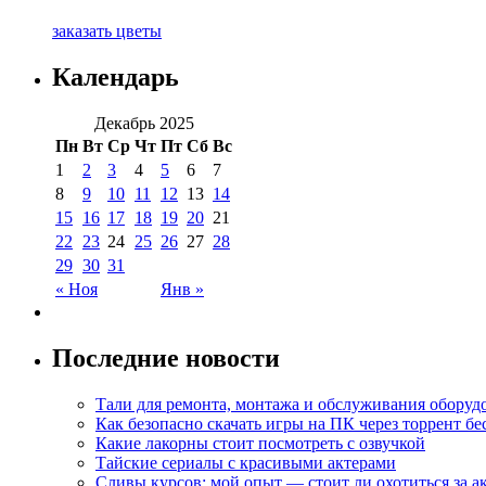
заказать цветы
Календарь
Декабрь 2025
Пн
Вт
Ср
Чт
Пт
Сб
Вс
1
2
3
4
5
6
7
8
9
10
11
12
13
14
15
16
17
18
19
20
21
22
23
24
25
26
27
28
29
30
31
« Ноя
Янв »
Последние новости
Тали для ремонта, монтажа и обслуживания оборуд
Как безопасно скачать игры на ПК через торрент бе
Какие лакорны стоит посмотреть с озвучкой
Тайские сериалы с красивыми актерами
Сливы курсов: мой опыт — стоит ли охотиться за 