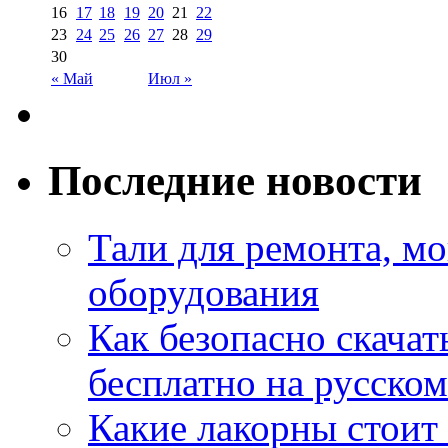
16
17
18
19
20
21
22
23
24
25
26
27
28
29
30
« Май
Июл »
Последние новости
Тали для ремонта, м
оборудования
Как безопасно скачат
бесплатно на русском
Какие лакорны стоит