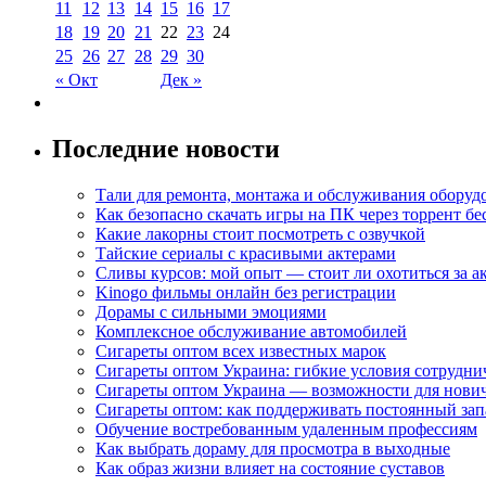
11
12
13
14
15
16
17
18
19
20
21
22
23
24
25
26
27
28
29
30
« Окт
Дек »
Последние новости
Тали для ремонта, монтажа и обслуживания оборуд
Как безопасно скачать игры на ПК через торрент бе
Какие лакорны стоит посмотреть с озвучкой
Тайские сериалы с красивыми актерами
Сливы курсов: мой опыт — стоит ли охотиться за 
Kinogo фильмы онлайн без регистрации
Дорамы с сильными эмоциями
Комплексное обслуживание автомобилей
Сигареты оптом всех известных марок
Сигареты оптом Украина: гибкие условия сотрудни
Сигареты оптом Украина — возможности для нови
Сигареты оптом: как поддерживать постоянный зап
Обучение востребованным удаленным профессиям
Как выбрать дораму для просмотра в выходные
Как образ жизни влияет на состояние суставов