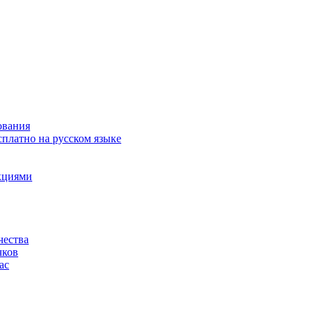
ования
сплатно на русском языке
акциями
чества
чков
ас