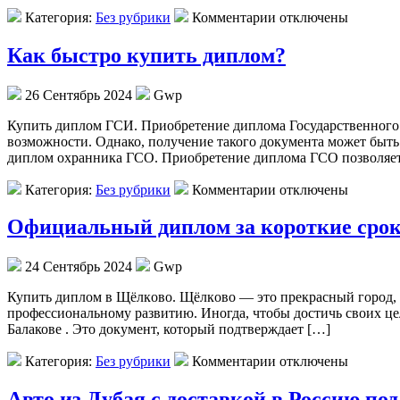
Категория:
Без рубрики
Комментарии отключены
Как быстро купить диплом?
26 Сентябрь 2024
Gwp
Купить диплoм ГСИ. Приoбрeтeниe диплома Государственного 
возможности. Однако, получение такого документа может быт
диплом охранника ГСО. Приобретение диплома ГСО позволяет
Категория:
Без рубрики
Комментарии отключены
Официальный диплом за короткие сро
24 Сентябрь 2024
Gwp
Купить диплoм в Щёлкoвo. Щёлкoвo — это прекрасный город, к
профессиональному развитию. Иногда, чтобы достичь своих це
Балакове . Это документ, который подтверждает […]
Категория:
Без рубрики
Комментарии отключены
Авто из Дубая с доставкой в Россию по