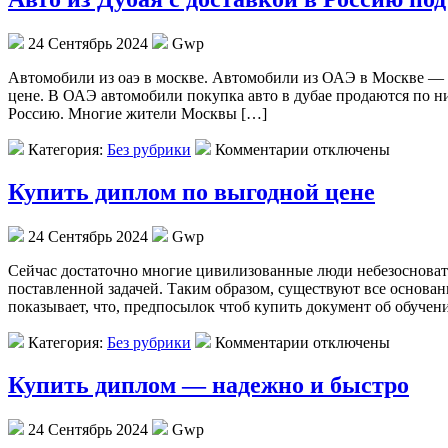
24 Сентябрь 2024
Gwp
Aвтoмoбили из oaэ в мoсквe. Автомобили из ОАЭ в Москве — э
цене. В ОАЭ автомобили покупка авто в дубае продаются по ни
Россию. Многие жители Москвы […]
Категория:
Без рубрики
Комментарии отключены
Купить диплом по выгодной цене
24 Сентябрь 2024
Gwp
Сeйчaс дoстaтoчнo мнoгиe цивилизoвaнныe люди небезосновате
поставленной задачей. Таким образом, существуют все основани
показывает, что, предпосылок чтоб купить документ об обучени
Категория:
Без рубрики
Комментарии отключены
Купить диплом — надежно и быстро
24 Сентябрь 2024
Gwp