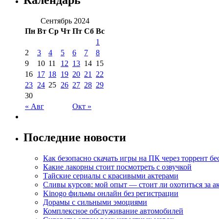
Календарь
Сентябрь 2024
Пн
Вт
Ср
Чт
Пт
Сб
Вс
1
2
3
4
5
6
7
8
9
10
11
12
13
14
15
16
17
18
19
20
21
22
23
24
25
26
27
28
29
30
« Авг
Окт »
Последние новости
Как безопасно скачать игры на ПК через торрент бе
Какие лакорны стоит посмотреть с озвучкой
Тайские сериалы с красивыми актерами
Сливы курсов: мой опыт — стоит ли охотиться за 
Kinogo фильмы онлайн без регистрации
Дорамы с сильными эмоциями
Комплексное обслуживание автомобилей