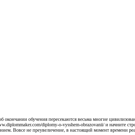
 об окончании обучения пересекаются весьма многие цивилизов
w.diplommaker.com/diplomy-o-vysshem-obrazovanii/ и начните с
ием. Вовсе не преувеличение, в настоящий момент времени ре