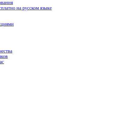
ования
сплатно на русском языке
акциями
чества
чков
ас