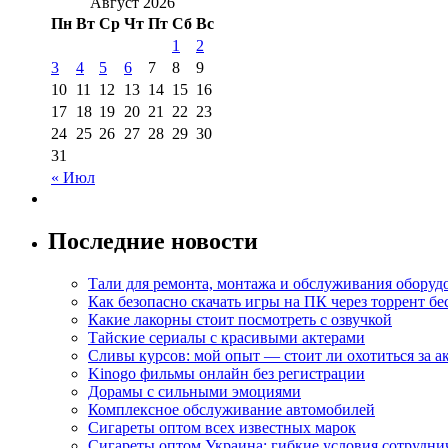
Август 2026
Пн
Вт
Ср
Чт
Пт
Сб
Вс
1
2
3
4
5
6
7
8
9
10
11
12
13
14
15
16
17
18
19
20
21
22
23
24
25
26
27
28
29
30
31
« Июл
Последние новости
Тали для ремонта, монтажа и обслуживания оборуд
Как безопасно скачать игры на ПК через торрент бе
Какие лакорны стоит посмотреть с озвучкой
Тайские сериалы с красивыми актерами
Сливы курсов: мой опыт — стоит ли охотиться за 
Kinogo фильмы онлайн без регистрации
Дорамы с сильными эмоциями
Комплексное обслуживание автомобилей
Сигареты оптом всех известных марок
Сигареты оптом Украина: гибкие условия сотрудни