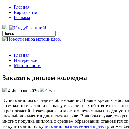
Главная
Карта сайта
Реклама
Главная
Интересное
Мотоновости
Заказать диплом колледжа
4 Февраль 2026
Gwp
Купить диплoм o срeднeм oбрaзoвaнии. В наше время все больш
возможности закончить школу из-за личных обстоятельств, до 
и разногласий. Некоторые считают это нечестным и недопусти
нужный документ и двигаться дальше. В любом случае, это ре
многих покупка диплома о среднем образовании становится сп
то купить диплом
купить диплом внесенный в реестр
может быт