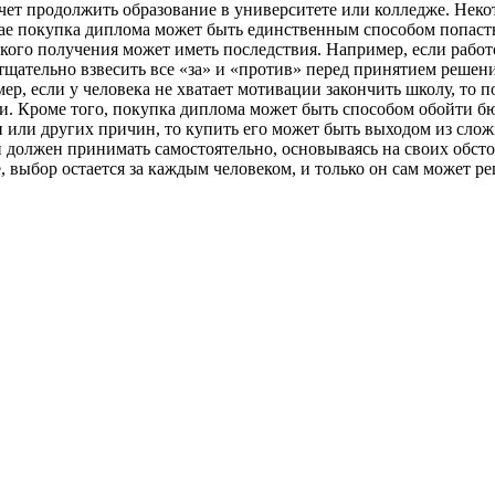
чет продолжить образование в университете или колледже. Неко
ае покупка диплома может быть единственным способом попасть
кого получения может иметь последствия. Например, если работо
тщательно взвесить все «за» и «против» перед принятием решен
мер, если у человека не хватает мотивации закончить школу, то
ми. Кроме того, покупка диплома может быть способом обойти б
 или других причин, то купить его может быть выходом из слож
й должен принимать самостоятельно, основываясь на своих обс
е, выбор остается за каждым человеком, и только он сам может р