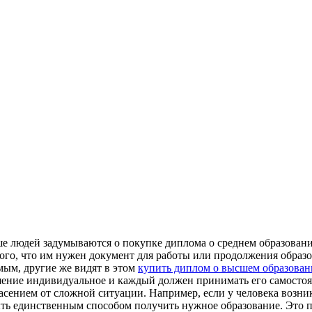
е людей задумываются о покупке диплома о среднем образовании
того, что им нужен документ для работы или продолжения образ
мым, другие же видят в этом
купить диплом о высшем образовани
шение индивидуальное и каждый должен принимать его самостояте
асением от сложной ситуации. Например, если у человека возн
ь единственным способом получить нужное образование. Это по