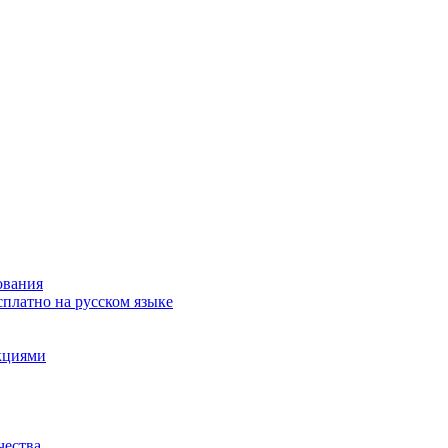
ования
сплатно на русском языке
акциями
чества