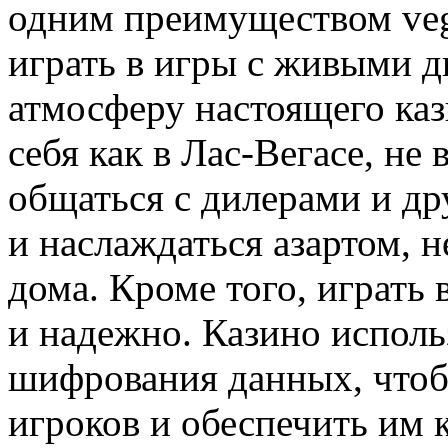
одним преимуществом veg
играть в игры с живыми д
атмосферу настоящего каз
себя как в Лас-Вегасе, не
общаться с дилерами и др
и наслаждаться азартом, н
дома. Кроме того, играть 
и надежно. Казино исполь
шифрования данных, что
игроков и обеспечить им 