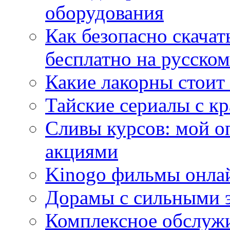
оборудования
Как безопасно скачат
бесплатно на русском
Какие лакорны стоит
Тайские сериалы с к
Сливы курсов: мой о
акциями
Kinogo фильмы онлай
Дорамы с сильными 
Комплексное обслуж