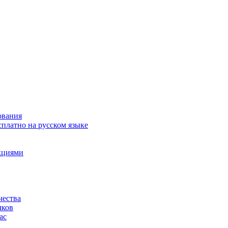
ования
сплатно на русском языке
акциями
чества
чков
ас