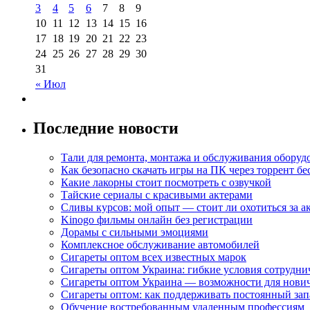
3
4
5
6
7
8
9
10
11
12
13
14
15
16
17
18
19
20
21
22
23
24
25
26
27
28
29
30
31
« Июл
Последние новости
Тали для ремонта, монтажа и обслуживания оборуд
Как безопасно скачать игры на ПК через торрент бе
Какие лакорны стоит посмотреть с озвучкой
Тайские сериалы с красивыми актерами
Сливы курсов: мой опыт — стоит ли охотиться за 
Kinogo фильмы онлайн без регистрации
Дорамы с сильными эмоциями
Комплексное обслуживание автомобилей
Сигареты оптом всех известных марок
Сигареты оптом Украина: гибкие условия сотрудни
Сигареты оптом Украина — возможности для нови
Сигареты оптом: как поддерживать постоянный зап
Обучение востребованным удаленным профессиям