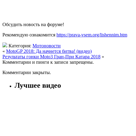
Обсудить новость на форуме!
Рекомендую ознакомится
https://prava-vsem.org/lishennim.htm
Категория:
Мотоновости
«
MotoGP 2018: Да начнется битва! (видео)
Результаты гонки Moto3 Гран-При Катара 2018
»
Комментарии и пинги к записи запрещены.
Комментарии закрыты.
Лучшее видео