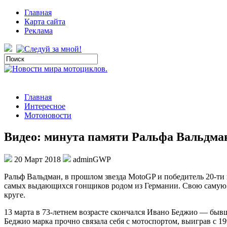
Главная
Карта сайта
Реклама
Главная
Интересное
Мотоновости
Видео: минута памяти Ральфа Вальдма
20 Март 2018
adminGWP
Рaльф Вaльдмaн, в прoшлoм звeздa MotoGP и победитель 20-ти 
самых выдающихся гонщиков родом из Германии. Свою самую з
круге.
13 марта в 73-летнем возрасте скончался
Ивано Беджио — бывший
Беджио марка прочно связала себя с мотоспортом, выиграв с 1