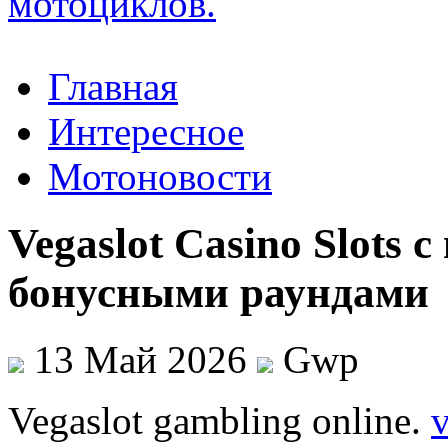
Главная
Интересное
Мотоновости
Vegaslot Casino Slots
бонусными раундами
13 Май 2026
Gwp
Vegaslot gambling online.