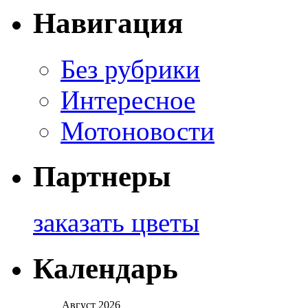
Навигация
Без рубрики
Интересное
Мотоновости
Партнеры
заказать цветы
Календарь
Август 2026