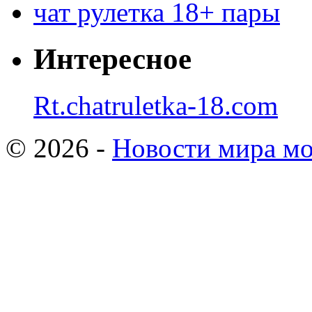
чат рулетка 18+ пары
Интересное
Rt.chatruletka-18.com
© 2026 -
Новости мира мо