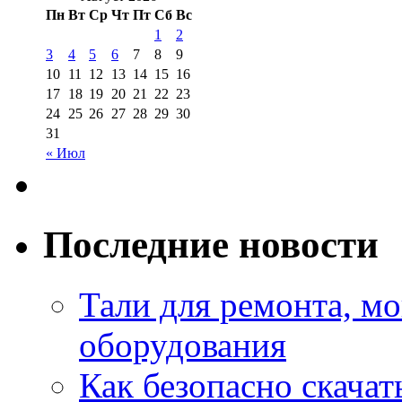
Пн
Вт
Ср
Чт
Пт
Сб
Вс
1
2
3
4
5
6
7
8
9
10
11
12
13
14
15
16
17
18
19
20
21
22
23
24
25
26
27
28
29
30
31
« Июл
Последние новости
Тали для ремонта, м
оборудования
Как безопасно скачат