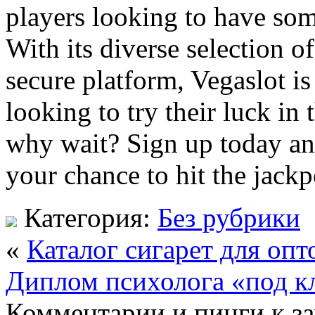
players looking to have som
With its diverse selection 
secure platform, Vegaslot is
looking to try their luck in
why wait? Sign up today and
your chance to hit the jackp
Категория:
Без рубрики
«
Каталог сигарет для опт
Диплом психолога «под кл
Комментарии и пинги к з