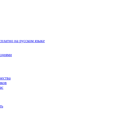
сплатно на русском языке
акциями
чества
чков
ас
ть