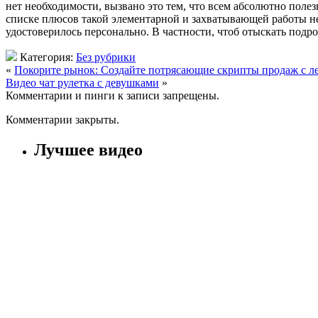
нет необходимости, вызвано это тем, что всем абсолютно полез
списке плюсов такой элементарной и захватывающей работы не
удостоверилось персонально. В частности, чтоб отыскать подр
Категория:
Без рубрики
«
Покорите рынок: Создайте потрясающие скрипты продаж с л
Видео чат рулетка с девушками
»
Комментарии и пинги к записи запрещены.
Комментарии закрыты.
Лучшее видео