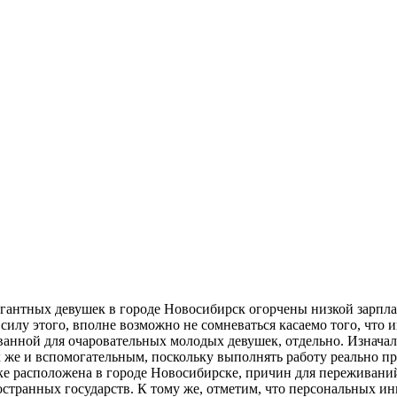
гантных девушек в городе Новосибирск огорчены низкой зарплат
илу этого, вполне возможно не сомневаться касаемо того, что 
ованной для очаровательных молодых девушек, отдельно. Изначал
к же и вспомогательным, поскольку выполнять работу реально п
бке расположена в городе Новосибирске, причин для переживаний
иностранных государств. К тому же, отметим, что персональных 