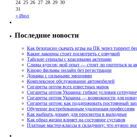
24
25
26
27
28
29
30
31
« Июл
Последние новости
Как безопасно скачать игры на ПК через торрент бе
Какие лакорны стоит посмотреть с озвучкой
Тайские сериалы с красивыми актерами
Сливы курсов: мой опыт — стоит ли охотиться за 
Kinogo фильмы онлайн без регистрации
Дорамы с сильными эмоциями
Комплексное обслуживание автомобилей
Сигареты оптом всех известных марок
Сигареты оптом Украина: гибкие условия сотрудни
Сигареты оптом Украина — возможности для нови
Сигареты оптом: как поддерживать постоянный зап
Обучение востребованным удаленным профессиям
Как выбрать дораму для просмотра в выходные
Как образ жизни влияет на состояние суставов
Платные мастер-классы в складчину: что нужно зна