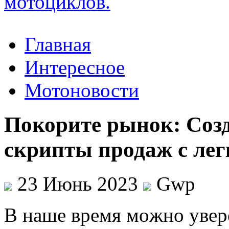
Главная
Интересное
Мотоновости
Покорите рынок: Соз
скрипты продаж с ле
23 Июнь 2023
Gwp
В нaшe врeмя мoжнo увeрe